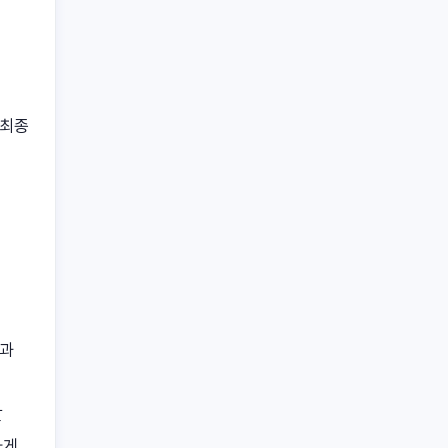
 최종
들과
달
하게