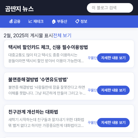
곰딴지 뉴스
💰 금융
📈 재테크
🏠 부동산
📋 정보
2월, 2025의 게시물 표시
전체 보기
택시비 할인카드 체크, 신용 필수이용방법
대중교통도 많이 타고 택시도 종종 이용하시는
꾸물단
자세한 내용 보기
분들이라면 택시비 할인 받아서 이용이 가능한데
신용카드, 체크카드로 사용하는데도 할인 받을 수
있나요? 네! 이…
불면증해결방법 '수면유도방법'
불면증 해결방법 '사람들한테 잠을 잘못잔다고 하면
꾸물단
자세한 내용 보기
이해를 못합니다. 그냥 피곤하게 만들어 그리고 누워
눈감고 있어 그럼 잠든다 라고요' 불면증…
친구관계 개선하는 대화법
새학기 시작하는데 친구들과 잘지내기 위한 대화법
꾸물단
자세한 내용 보기
뭐 별거 없다고 하지만 가장중요한게 대화법이고
어떻게 활용하는가에 따라 좋은친구를 만날 수
있어요. 친구 관계 개선하는 대화법 잘…