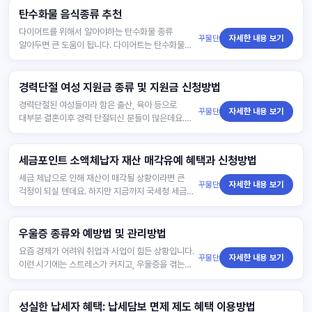
탄수화물 음식종류 추천
다이어트를 위해서 알아야하는 탄수화물 종류
꾸물단
자세한 내용 보기
알아두면 큰 도움이 됩니다. 다이어트는 탄수화물
섭취를 줄여야 하지만 적정량의 탄수화물도
섭취해주어야 합니다. 그…
경력단절 여성 지원금 종류 및 지원금 신청방법
경력단절된 여성들이라 함은 출산, 육아 등으로
꾸물단
자세한 내용 보기
대부분 결혼이후 경력 단절되신 분들이 많은데요.
이런분들이 다시 사회에 나올 수 있도록 정부에서
지원하는 지원…
세금포인트 소액체납자 재산 매각유예 혜택과 신청방법
세금 체납으로 인해 재산이 매각될 상황이라면 큰
꾸물단
자세한 내용 보기
걱정이 되실 텐데요. 하지만 지금까지 국세청 세금을
성실하게 납부해 왔다면 재산 매각유예를 신청할 수
있는 …
우울증 종류와 예방법 및 관리방법
요즘 경제가 어려워 취업과 사업이 힘든 상황입니다.
꾸물단
자세한 내용 보기
이런 시기에는 스트레스가 커지고, 우울증을 겪는
사람들도 많아집니다. 이런 때 우울증 있는 사람에게
하면…
성실한 납세자 혜택: 납세담보 면제 제도 혜택 이용방법